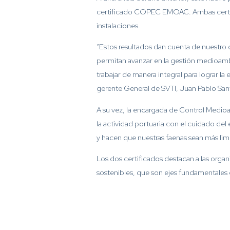
certificado COPEC EMOAC. Ambas certifi
instalaciones.
“Estos resultados dan cuenta de nuestro
permitan avanzar en la gestión medioambi
trabajar de manera integral para lograr l
gerente General de SVTI, Juan Pablo San
A su vez, la encargada de Control Medioa
la actividad portuaria con el cuidado d
y hacen que nuestras faenas sean más lim
Los dos certificados destacan a las orga
sostenibles, que son ejes fundamentales 