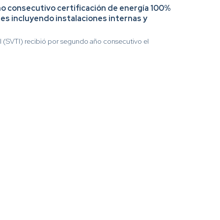
o consecutivo certificación de energía 100%
es incluyendo instalaciones internas y
l (SVTI) recibió por segundo año consecutivo el
SITIOS DE INTERES
hanseaticglobalterminals.com