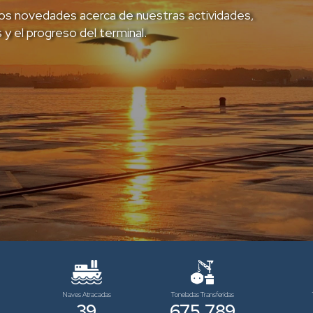
os novedades acerca de nuestras actividades,
 y el progreso del terminal.
s
Naves Atracadas
Toneladas Transferidas
39
675.789