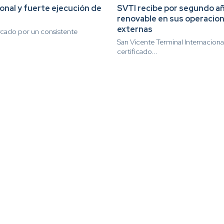
nal y fuerte ejecución de
SVTI recibe por segundo añ
renovable en sus operacion
externas
rcado por un consistente
San Vicente Terminal Internaciona
certificado...
Dolar
UF
UTM
IPC
$ 911.58
$ 40,844.79
$ 71,649.00
0,0
%
Contacto
 Somos
Sugerencias Puertos de Talcahuano