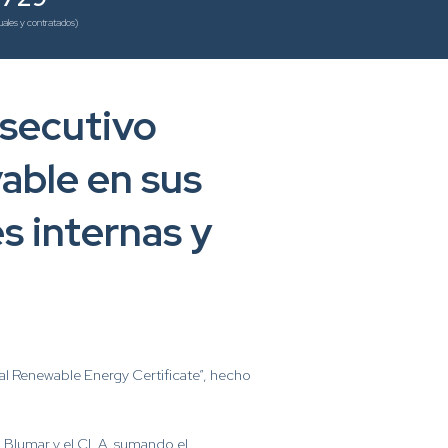
ales y contratados)
nsecutivo
able en sus
s internas y
nal Renewable Energy Certificate”, hecho
a, Blumar y el CLA, sumando el