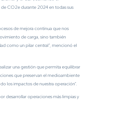
as de CO2e durante 2024 en todas sus
rocesos de mejora continua que nos
movimiento de carga, sino también
idad como un pilar central”, mencionó el
lizar una gestión que permita equilibrar
acciones que preservan el medioambiente
ndo los impactos de nuestra operación”.
or desarrollar operaciones más limpias y