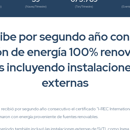
n)
(Naves/Trimestre)
(Ton/Trimestre)
(Eventu
ibe por segundo año co
ión de energía 100% renov
 incluyendo instalacione
externas
) recibió por segundo año consecutivo el certificado “I-REC Internatio
naron con energía proveniente de fuentes renovables.
o período también incluyó las instalaciones externas de SVTI, como Ines