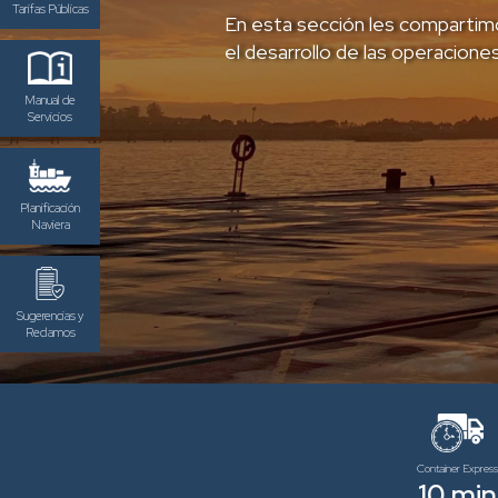
Tarifas Públicas
En esta sección les compartim
el desarrollo de las operaciones
Manual de
Servicios
Planificación
Naviera
Sugerencias y
Reclamos
Container Expres
10 min