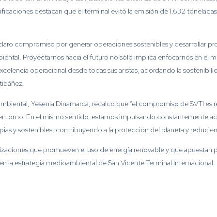
caciones destacan que el terminal evitó la emisión de 1.632 tonelad
 claro compromiso por generar operaciones sostenibles y desarrollar p
ental. Proyectarnos hacia el futuro no sólo implica enfocarnos en el 
a excelencia operacional desde todas sus aristas, abordando la sostenibil
tibáñez.
mbiental, Yesenia Dinamarca, recalcó que “el compromiso de SVTI es rea
el entorno. En el mismo sentido, estamos impulsando constantemente 
pias y sostenibles, contribuyendo a la protección del planeta y reducie
nizaciones que promueven el uso de energía renovable y que apuestan p
en la estrategia medioambiental de San Vicente Terminal Internacional.